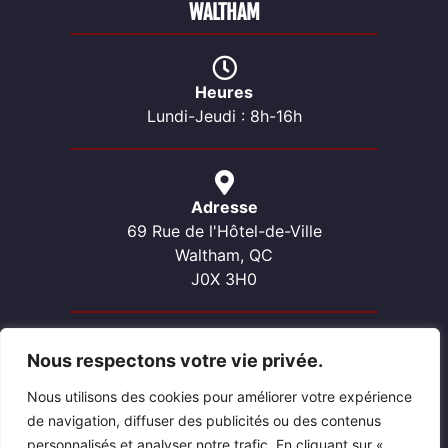
WALTHAM
Heures
Lundi-Jeudi : 8h-16h
Adresse
69 Rue de l'Hôtel-de-Ville
Waltham, QC
J0X 3H0
Nous respectons votre vie privée.
Contactez-nous
Téléphone: 819-689-2057
Nous utilisons des cookies pour améliorer votre expérience
Courriel: waltham@pontiacouest.ca
de navigation, diffuser des publicités ou des contenus
personnalisés et analyser notre trafic. En cliquant sur «