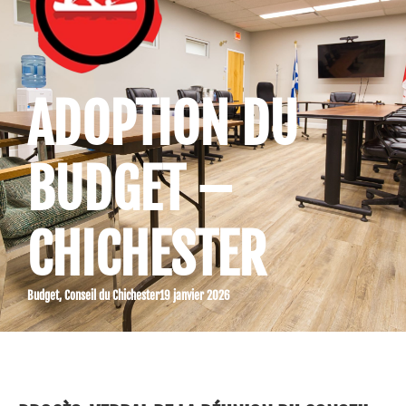
ADOPTION DU
BUDGET –
CHICHESTER
Budget
,
Conseil du Chichester
19 janvier 2026