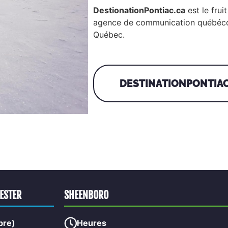
DestionationPontiac.ca
est le frui
agence de communication québécoi
Québec.
DESTINATIONPONTIA
HESTER
SHEENBORO
bre)
Heures