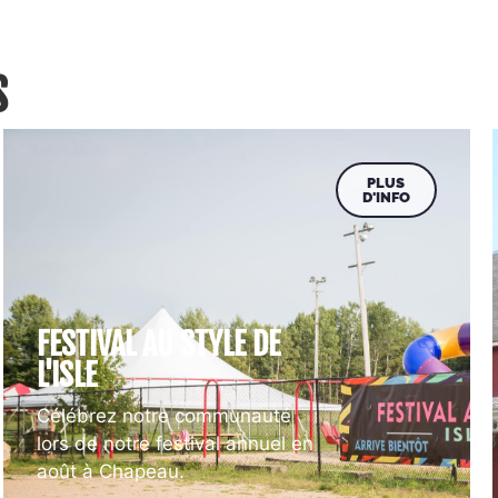
S
PLUS
D'INFO
FESTIVAL AU STYLE DE
L'ISLE
Célébrez notre communauté
lors de notre festival annuel en
août à Chapeau.