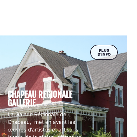
PLUS
D'INFO
CHAPEAU REGIONALE
GALLERIE
La Galerie Régionale de
Chapeau, met en avant les
œuvres d’artistes et artisans