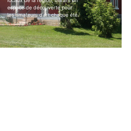
locaux de la région, offrant un
espace de découverte pour
les amateurs d’art chaque été.