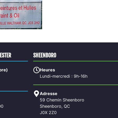
HESTER
SHEENBORO
bre)
Heures
Lundi-mercredi : 9h-16h
Adresse
59 Chemin Sheenboro
00
Sheenboro, QC
J0X 2Z0