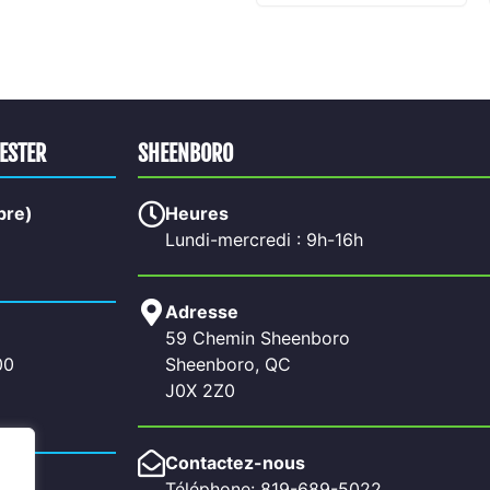
HESTER
SHEENBORO
bre)
Heures
Lundi-mercredi : 9h-16h
Adresse
59 Chemin Sheenboro
00
Sheenboro, QC
J0X 2Z0
Contactez-nous
Téléphone: 819-689-5022