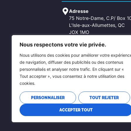
Adresse
75 Notre-Dame, C.P/ Box 1
L'Isle-aux-Allumettes, QC
JOX 1MO
Nous respectons votre vie privée.
Contactez-nous
Nous utilisons des cookies pour améliorer votre expérienc
Téléphone: 819-689-2266
de navigation, diffuser des publicités ou des contenus
Fax: 819-689-5619
personnalisés et analyser notre trafic. En cliquant sur «
Courriel: allumettes@pontia
Tout accepter », vous consentez à notre utilisation des
chichester@pontiacouest.c
cookies.
PERSONNALISER
TOUT REJETER
ACCEPTER TOUT