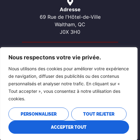
Adresse
69 Rue de l'Hôtel-de-Ville
Waltham, QC
J0X 3H0
Nous respectons votre vie privée.
Contactez-nous
Téléphone: 819-689-2057
Nous utilisons des cookies pour améliorer votre expérience
Courriel: waltham@pontiacouest.ca
de navigation, diffuser des publicités ou des contenus
personnalisés et analyser notre trafic. En cliquant sur «
Tout accepter », vous consentez à notre utilisation des
cookies.
PERSONNALISER
TOUT REJETER
ACCEPTER TOUT
POLITIQUE DE CONFIDENTIALITÉ
SITE CONÇU ET ENTRETENU PAR CALUMET MEDIA ET DESIGN