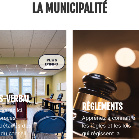
LA MUNICIPALITÉ
PLUS
D'INFO
S-VERBAL
RÈGLEMENTS
verez ici
 procès-
Apprenez à connaître
détaillés des
les règles et les lois
 du conseil
qui régissent la