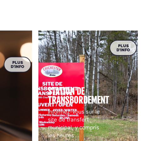
PLUS
D'INFO
PLUS
D'INFO
STATION DE
TRANSBORDEMENT
Informez-vous sur le
site de transfert
municipal, y compris
les heures