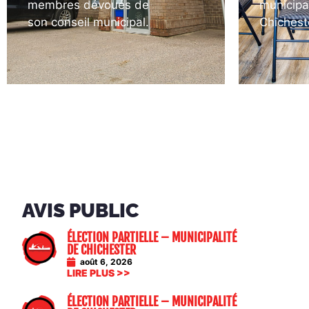
membres dévoués de
municipa
son conseil municipal.
Chichest
AVIS PUBLIC
ÉLECTION PARTIELLE – MUNICIPALITÉ
DE CHICHESTER
août 6, 2026
LIRE PLUS >>
ÉLECTION PARTIELLE – MUNICIPALITÉ