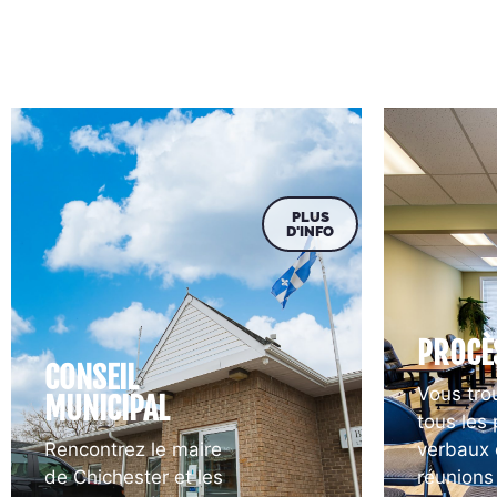
PLUS
D'INFO
PROCÈ
CONSEIL
Vous trou
MUNICIPAL
tous les
Rencontrez le maire
verbaux 
de Chichester et les
réunions