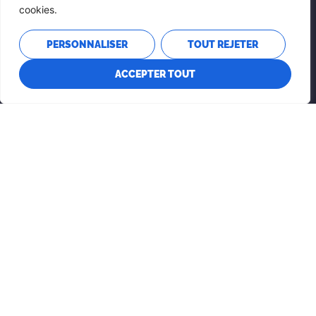
cookies.
WALTHAM
PERSONNALISER
TOUT REJETER
ACCEPTER TOUT
Heures
Lundi-Jeudi : 8h-16h
Adresse
69 Rue de l'Hôtel-de-Ville
Waltham, QC
J0X 3H0
Contactez-nous
Téléphone: 819-689-2057