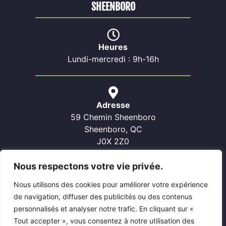
SHEENBORO
Heures
Lundi-mercredi : 9h-16h
Adresse
59 Chemin Sheenboro
Sheenboro, QC
J0X 2Z0
Nous respectons votre vie privée.
Nous utilisons des cookies pour améliorer votre expérience
Contactez-nous
de navigation, diffuser des publicités ou des contenus
Téléphone: 819-689-5022
personnalisés et analyser notre trafic. En cliquant sur «
Courriel: sheenboro@pontiacouest.ca
Tout accepter », vous consentez à notre utilisation des