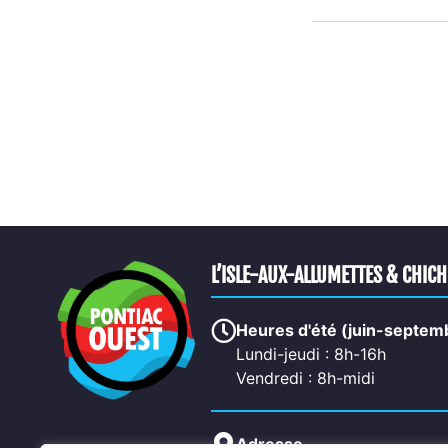
L’ISLE-AUX-ALLUMETTES & CHIC
Heures d'été (juin-septem
Lundi-jeudi : 8h-16h
Vendredi : 8h-midi
Adresse