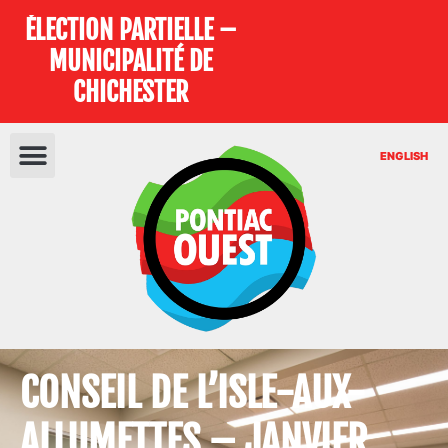
ÉLECTION PARTIELLE –
MUNICIPALITÉ DE
CHICHESTER
ENGLISH
CONSEIL DE L’ISLE-AUX-
ALLUMETTES – JANVIER