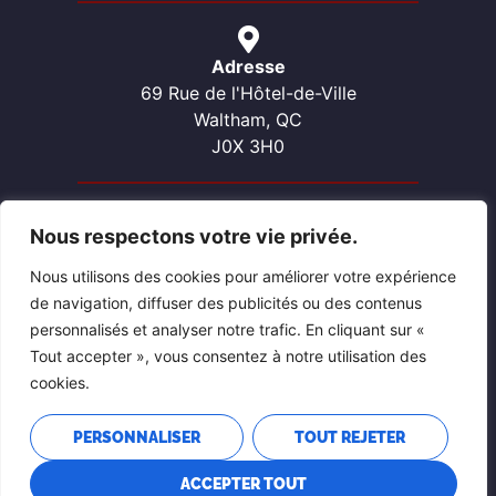
Adresse
69 Rue de l'Hôtel-de-Ville
Waltham, QC
J0X 3H0
Nous respectons votre vie privée.
Contactez-nous
Téléphone: 819-689-2057
Nous utilisons des cookies pour améliorer votre expérience
Courriel: waltham@pontiacouest.ca
de navigation, diffuser des publicités ou des contenus
personnalisés et analyser notre trafic. En cliquant sur «
Tout accepter », vous consentez à notre utilisation des
cookies.
PERSONNALISER
TOUT REJETER
ACCEPTER TOUT
POLITIQUE DE CONFIDENTIALITÉ