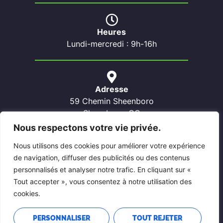
Heures
Lundi-mercredi : 9h-16h
Adresse
59 Chemin Sheenboro
Sheenboro, QC
J0X 2Z0
Nous respectons votre vie privée.
Nous utilisons des cookies pour améliorer votre expérience
de navigation, diffuser des publicités ou des contenus
Contactez-nous
personnalisés et analyser notre trafic. En cliquant sur «
Téléphone: 819-689-5022
Tout accepter », vous consentez à notre utilisation des
Courriel: sheenboro@pontiacouest.ca
cookies.
PERSONNALISER
TOUT REJETER