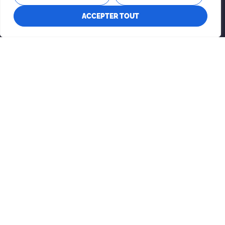
WALTHAM
ACCEPTER TOUT
Heures
Lundi-Jeudi : 8h-16h
Adresse
69 Rue de l'Hôtel-de-Ville
Waltham, QC
J0X 3H0
Contactez-nous
Téléphone: 819-689-2057
Courriel: waltham@pontiacouest.ca