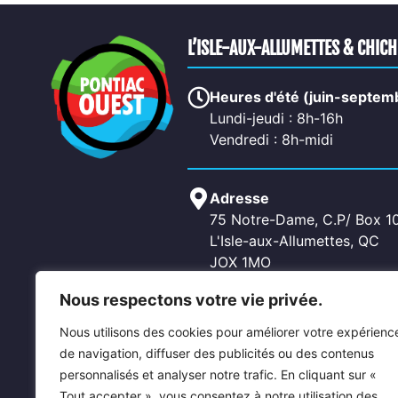
L’ISLE-AUX-ALLUMETTES & CHIC
Heures d'été (juin-septem
Lundi-jeudi : 8h-16h
Vendredi : 8h-midi
Adresse
75 Notre-Dame, C.P/ Box 1
L'Isle-aux-Allumettes, QC
JOX 1MO
Nous respectons votre vie privée.
Contactez-nous
Nous utilisons des cookies pour améliorer votre expérienc
Téléphone: 819-689-2266
de navigation, diffuser des publicités ou des contenus
Fax: 819-689-5619
personnalisés et analyser notre trafic. En cliquant sur «
Courriel: allumettes@pontia
Tout accepter », vous consentez à notre utilisation des