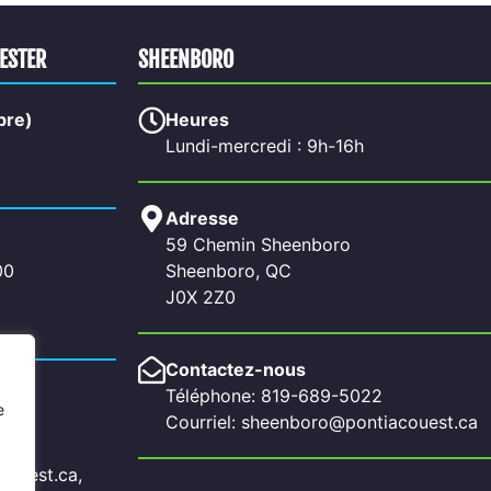
HESTER
SHEENBORO
bre)
Heures
Lundi-mercredi : 9h-16h
Adresse
59 Chemin Sheenboro
00
Sheenboro, QC
J0X 2Z0
Contactez-nous
Téléphone: 819-689-5022
e
Courriel: sheenboro@pontiacouest.ca
couest.ca,