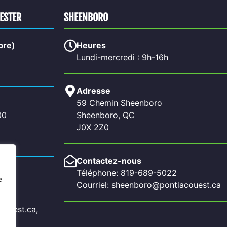
HESTER
SHEENBORO
bre)
Heures
Lundi-mercredi : 9h-16h
Adresse
59 Chemin Sheenboro
00
Sheenboro, QC
J0X 2Z0
Contactez-nous
Téléphone: 819-689-5022
e
Courriel: sheenboro@pontiacouest.ca
couest.ca,
a