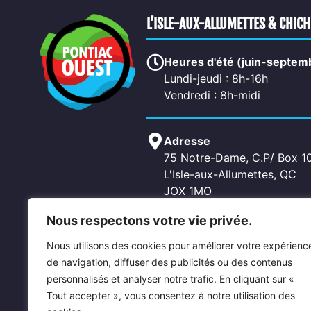
L’ISLE-AUX-ALLUMETTES & CHIC
Heures d'été (juin-septem
Lundi-jeudi : 8h-16h
Vendredi : 8h-midi
Adresse
75 Notre-Dame, C.P/ Box 1
L'Isle-aux-Allumettes, QC
JOX 1MO
Nous respectons votre vie privée.
Contactez-nous
Nous utilisons des cookies pour améliorer votre expérienc
Téléphone: 819-689-2266
de navigation, diffuser des publicités ou des contenus
Fax: 819-689-5619
personnalisés et analyser notre trafic. En cliquant sur «
Courriel: allumettes@pontia
Tout accepter », vous consentez à notre utilisation des
chichester@pontiacouest.c