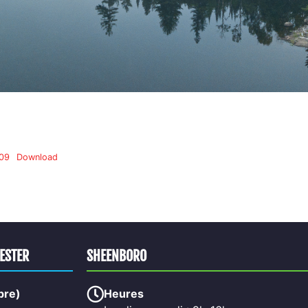
 09
Download
HESTER
SHEENBORO
bre)
Heures