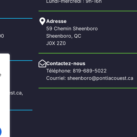
Lundi-mercredi : 9h-16h
Adresse
59 Chemin Sheenboro
00
Sheenboro, QC
J0X 2Z0
Contactez-nous
Téléphone: 819-689-5022
e
Courriel: sheenboro@pontiacouest.ca
couest.ca,
a