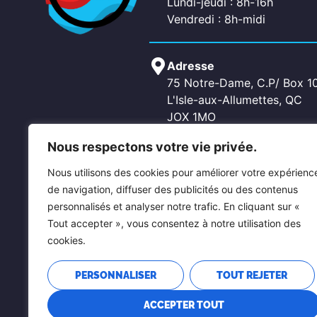
Lundi-jeudi : 8h-16h
Vendredi : 8h-midi
Adresse
75 Notre-Dame, C.P/ Box 1
L'Isle-aux-Allumettes, QC
JOX 1MO
Nous respectons votre vie privée.
Contactez-nous
Nous utilisons des cookies pour améliorer votre expérienc
Téléphone: 819-689-2266
de navigation, diffuser des publicités ou des contenus
Fax: 819-689-5619
personnalisés et analyser notre trafic. En cliquant sur «
Courriel: allumettes@pontia
Tout accepter », vous consentez à notre utilisation des
chichester@pontiacouest.c
cookies.
PERSONNALISER
TOUT REJETER
ACCEPTER TOUT