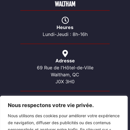
WALTHAM
Heures
Lundi-Jeudi : 8h-16h
Adresse
69 Rue de l'Hôtel-de-Ville
Waltham, QC
J0X 3H0
Nous respectons votre vie privée.
Contactez-nous
Téléphone: 819-689-2057
Nous utilisons des cookies pour améliorer votre expérience
Courriel: waltham@pontiacouest.ca
de navigation, diffuser des publicités ou des contenus
personnalisés et analyser notre trafic. En cliquant sur «