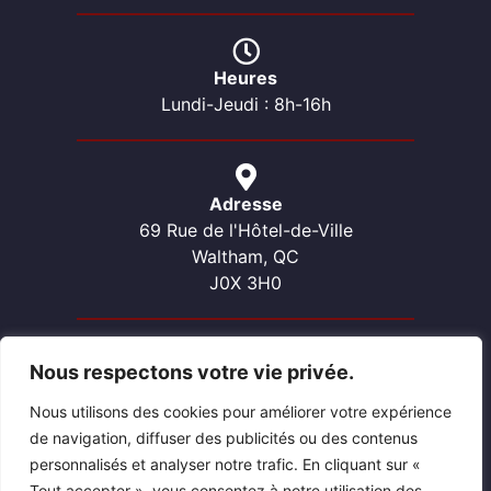
Heures
Lundi-Jeudi : 8h-16h
Adresse
69 Rue de l'Hôtel-de-Ville
Waltham, QC
J0X 3H0
Nous respectons votre vie privée.
Contactez-nous
Téléphone: 819-689-2057
Nous utilisons des cookies pour améliorer votre expérience
Courriel: waltham@pontiacouest.ca
de navigation, diffuser des publicités ou des contenus
personnalisés et analyser notre trafic. En cliquant sur «
Tout accepter », vous consentez à notre utilisation des