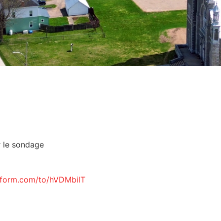
r le sondage
eform.com/to/hVDMbilT