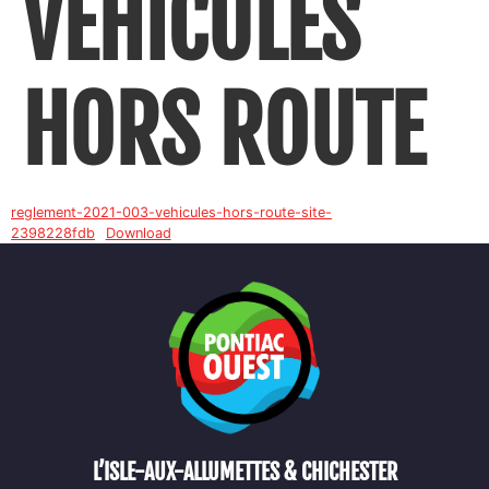
VÉHICULES
HORS ROUTE
reglement-2021-003-vehicules-hors-route-site-
2398228fdb
Download
L’ISLE-AUX-ALLUMETTES & CHICHESTER