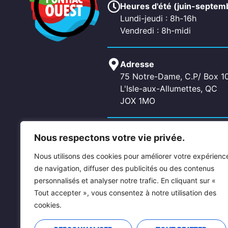
Heures d'été (juin-septem
Lundi-jeudi : 8h-16h
Vendredi : 8h-midi
Adresse
75 Notre-Dame, C.P/ Box 1
L'Isle-aux-Allumettes, QC
JOX 1MO
Contactez-nous
Nous respectons votre vie privée.
Téléphone: 819-689-2266
Nous utilisons des cookies pour améliorer votre expérienc
Fax: 819-689-5619
de navigation, diffuser des publicités ou des contenus
Courriel: allumettes@pontia
personnalisés et analyser notre trafic. En cliquant sur «
chichester@pontiacouest.c
Tout accepter », vous consentez à notre utilisation des
cookies.