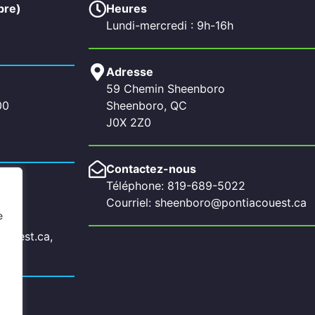
bre)
Heures
Lundi-mercredi : 9h-16h
Adresse
59 Chemin Sheenboro
00
Sheenboro, QC
J0X 2Z0
Contactez-nous
Téléphone: 819-689-5022
Courriel: sheenboro@pontiacouest.ca
e
couest.ca,
a