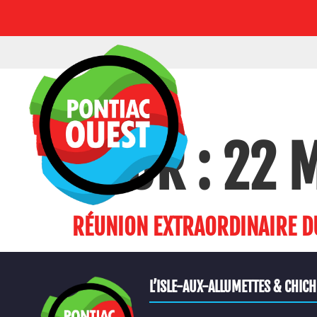
JOUR :
22 
RÉUNION EXTRAORDINAIRE DU
L’ISLE-AUX-ALLUMETTES & CHIC