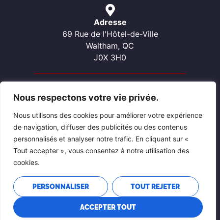
Adresse
69 Rue de l'Hôtel-de-Ville
Waltham, QC
J0X 3H0
Nous respectons votre vie privée.
Contactez-nous
Téléphone: 819-689-2057
Nous utilisons des cookies pour améliorer votre expérience
Courriel: waltham@pontiacouest.ca
de navigation, diffuser des publicités ou des contenus
personnalisés et analyser notre trafic. En cliquant sur «
Tout accepter », vous consentez à notre utilisation des
cookies.
PERSONNALISER
TOUT REJETER
ACCEPTER TOUT
POLITIQUE DE CONFIDENTIALITÉ
SITE CONÇU ET ENTRETENU PAR CALUMET MEDIA ET DESIGN